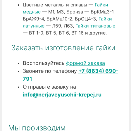
Цветные металлы и сплавы —
Гайки
медные
— М1, М3, Бронза — БрКМц3-1,
БрАЖ9-4, БрАМц10-2, БрОЦ4-3,
Гайки
латунные
— Л59, Л63,
Гайки титановые
— ВТ 1-0, ВТ 5, ВТ 6, ВТ 16 и другие.
Заказать изготовление гайки
Воспользуйтесь
формой заказа
Звоните по телефону
+7 (8634) 690-
791
Отправьте заявку на
info@nerjaveyuschii-krepej.ru
Мы производим