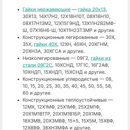
Гайки нержавеющие
—
гайка 20х13
,
30Х13, 14Х17Н2, 12Х18Н10Т, 08Х18Н10,
08Х17Н13М2, 12Х15Г9НД, 13Х11Н2В2МФ-
Ш, 07Х16Н6-Ш, 10Х11Н23Т3МР и другие.
Конструкционные легированные — 30Х,
35Х,
гайки 40Х
, 12ХН, 40ХН, 20ХГНМ,
20ХН3А, 30ХГСА и другие.
Низколегированные — 09Г2,
гайки из
стали 09Г2С
, 10ХСНД, 17Г1С, 16Г2АФ,
10ХНДП, 15ХНДП, 15ХСНД и другие.
Конструкционные углеродистые — 08,
10, 15, 20, 25, 30, 35, 40, 45, 50, 55, 58,
60 и другие.
Конструкционные теплоустойчивые —
12МХ, 12Х1МФ, 25Х1МФ, 25Х2М1Ф,
20Х1М1В1ТР, 20Х1М1В1БР, 20Х1МФ,
18Х3МВ, 20Х3МВФ, 15×5, 15Х5М, 15ХВФ,
12Х8ВФ, 38ХН3МФА и другие.