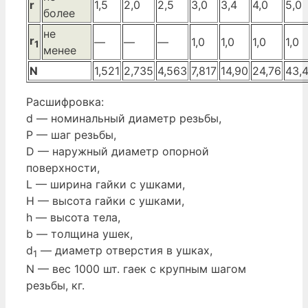
r
1,5
2,0
2,5
3,0
3,4
4,0
5,0
более
не
r
—
—
—
1,0
1,0
1,0
1,0
1
менее
N
1,521
2,735
4,563
7,817
14,90
24,76
43,4
Расшифровка:
d — номинальный диаметр резьбы,
P — шаг резьбы,
D — наружный диаметр опорной
поверхности,
L — ширина гайки с ушками,
H — высота гайки с ушками,
h — высота тела,
b — толщина ушек,
d
— диаметр отверстия в ушках,
1
N — вес 1000 шт. гаек с крупным шагом
резьбы, кг.