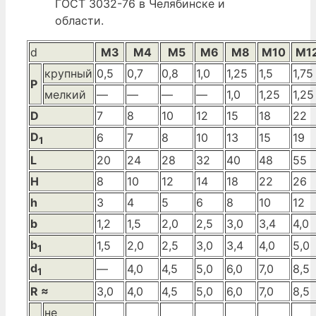
ГОСТ 3032-76 в Челябинске и
области.
d
М3
М4
М5
M6
M8
M10
M1
крупный
0,5
0,7
0,8
1,0
1,25
1,5
1,75
P
мелкий
—
—
—
—
1,0
1,25
1,25
D
7
8
10
12
15
18
22
D
6
7
8
10
13
15
19
1
L
20
24
28
32
40
48
55
H
8
10
12
14
18
22
26
h
3
4
5
6
8
10
12
b
1,2
1,5
2,0
2,5
3,0
3,4
4,0
b
1,5
2,0
2,5
3,0
3,4
4,0
5,0
1
d
—
4,0
4,5
5,0
6,0
7,0
8,5
1
R ≈
3,0
4,0
4,5
5,0
6,0
7,0
8,5
не