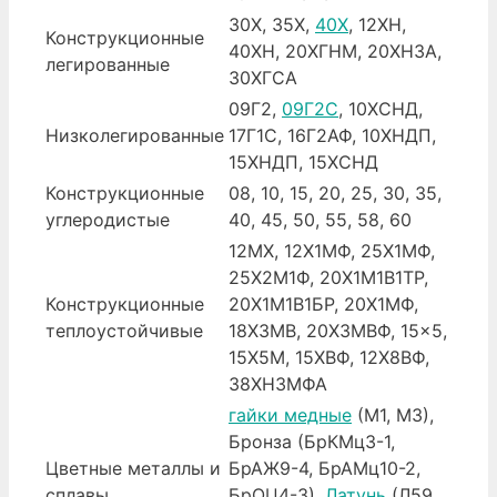
30Х, 35Х,
40Х
, 12ХН,
Конструкционные
40ХН, 20ХГНМ, 20ХН3А,
легированные
30ХГСА
09Г2,
09Г2С
, 10ХСНД,
Низколегированные
17Г1С, 16Г2АФ, 10ХНДП,
15ХНДП, 15ХСНД
Конструкционные
08, 10, 15, 20, 25, 30, 35,
углеродистые
40, 45, 50, 55, 58, 60
12МХ, 12Х1МФ, 25Х1МФ,
25Х2М1Ф, 20Х1М1В1ТР,
Конструкционные
20Х1М1В1БР, 20Х1МФ,
теплоустойчивые
18Х3МВ, 20Х3МВФ, 15×5,
15Х5М, 15ХВФ, 12Х8ВФ,
38ХН3МФА
гайки медные
(М1, М3),
Бронза (БрКМц3-1,
Цветные металлы и
БрАЖ9-4, БрАМц10-2,
сплавы
БрОЦ4-3),
Латунь
(Л59,