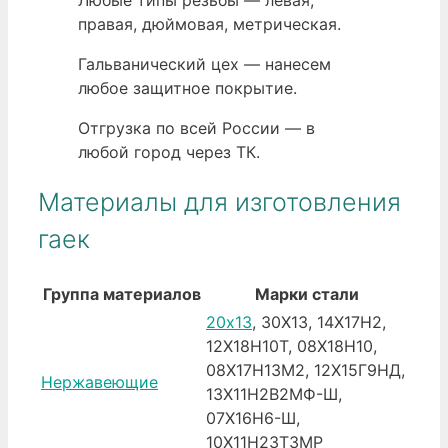
правая, дюймовая, метрическая.
Гальванический цех — нанесем
любое защитное покрытие.
Отгрузка по всей России — в
любой город через ТК.
Материалы для изготовления
гаек
Группа материалов
Марки стали
20х13
, 30Х13, 14Х17Н2,
12Х18Н10Т, 08Х18Н10,
08Х17Н13М2, 12Х15Г9НД,
Нержавеющие
13Х11Н2В2МФ-Ш,
07Х16Н6-Ш,
10Х11Н23Т3МР