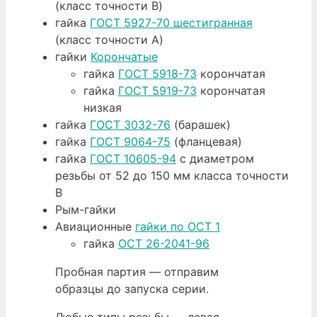
(класс точности B)
гайка
ГОСТ 5927-70
шестигранная
(класс точности A)
гайки
Корончатые
гайка
ГОСТ 5918-73
корончатая
гайка
ГОСТ 5919-73
корончатая
низкая
гайка
ГОСТ 3032-76
(барашек)
гайка
ГОСТ 9064-75
(фланцевая)
гайка
ГОСТ 10605-94
с диаметром
резьбы от 52 до 150 мм класса точности
В
Рым-гайки
Авиационные
гайки по ОСТ 1
гайка
ОСТ 26-2041-96
Пробная партия — отправим
образцы до запуска серии.
Любые типы резьбы — левая,