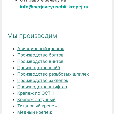
info@nerjaveyuschii-krepej.ru
Мы производим
Авиационный крепеж
Производство болтов
Производство винтов
Производство шайб
Производство резьбовых шпилек
Производство заклепок
Производство штифтов
Крепеж по ОСТ 1
Крепеж латунный
Титановый крепеж
Медный крепеж