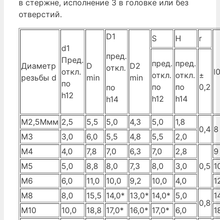
в стержне, исполнение 3 в головке или без
отверстий.
D1
S
H
r
d1
пред.
Пред.
пред.
пред.
Диаметр
D
D2
откл.
откл.
l
откл.
откл.
±
резьбы d
min
min
по
по
по
0,2
по
h12
h12
h14
h14
M2,5Ммм
2,5
5,5
5,0
4,3
5,0
1,8
0,4
8
M3
3,0
6,0
5,5
4,8
5,5
2,0
М4
4,0
7,8
7,0
6,3
7,0
2,8
9
М5
5,0
8,8
8,0
7,3
8,0
3,0
0,5
1
М6
6,0
11,0
10,0
9,2
10,0
4,0
1
М8
8,0
15,5
14,0*
13,0*
14,0*
5,0
1
0,8
М10
10,0
18,8
17,0*
16,0*
17,0*
6,0
1