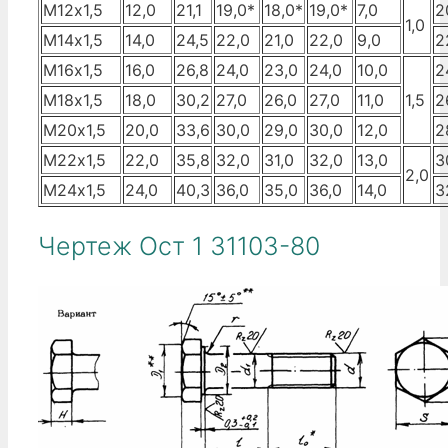
М12х1,5
12,0
21,1
19,0*
18,0*
19,0*
7,0
2
1,0
М14х1,5
14,0
24,5
22,0
21,0
22,0
9,0
2
М16х1,5
16,0
26,8
24,0
23,0
24,0
10,0
2
М18х1,5
18,0
30,2
27,0
26,0
27,0
11,0
1,5
2
М20х1,5
20,0
33,6
30,0
29,0
30,0
12,0
2
М22х1,5
22,0
35,8
32,0
31,0
32,0
13,0
3
2,0
М24х1,5
24,0
40,3
36,0
35,0
36,0
14,0
3
Чертеж Ост 1 31103-80