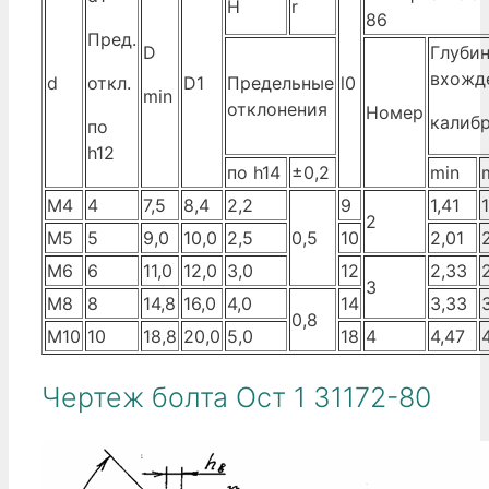
H
r
86
Пред.
D
Глуби
вхожд
d
откл.
D1
Предельные
l0
min
отклонения
Номер
калиб
по
h12
по h14
±0,2
min
М4
4
7,5
8,4
2,2
9
1,41
1
2
М5
5
9,0
10,0
2,5
0,5
10
2,01
М6
6
11,0
12,0
3,0
12
2,33
3
М8
8
14,8
16,0
4,0
14
3,33
0,8
М10
10
18,8
20,0
5,0
18
4
4,47
Чертеж болта Ост 1 31172-80