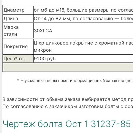
Диаметр
от м6 до м16, большие размеры по согл
Длина
От 14 до 82 мм, по согласованию — боле
Марка
30ХГСА
стали
Ц.хр цинковое покрытие с хроматной па
Покрытие
микрон
Цена* от:
91.00 руб
* – указанные цены носят информационный характер (не 
В зависимости от объема заказа выбирается метод пр
По согласованию с заказчиком изготовим болты с ос
Чертеж болта Ост 1 31237-85