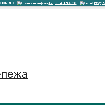
.00-18.00
+7 (8634) 690-791
info@ne
епежа