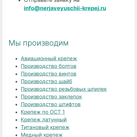
info@nerjaveyuschii-krepej.ru
Мы производим
Авиационный крепеж
Производство болтов
Производство винтов
Производство шайб
Производство резьбовых шпилек
Производство заклепок
Производство штифтов
Крепеж по ОСТ 1
Крепеж латунный
Титановый крепеж
Медный крепеж