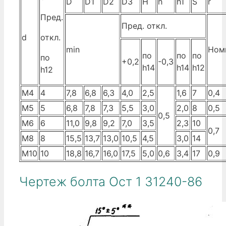
D
D1
D2
D3
H
h
h1
S
r
Пред.
Пред. откл.
d
откл.
min
Ном
по
по
по
по
+0,2
-0,3
h14
h14
h12
h12
М4
4
7,8
6,8
6,3
4,0
2,5
1,6
7
0,4
М5
5
6,8
7,8
7,3
5,5
3,0
2,0
8
0,5
0,5
М6
6
11,0
9,8
9,2
7,0
3,5
2,3
10
0,7
М8
8
15,5
13,7
13,0
10,5
4,5
3,0
14
М10
10
18,8
16,7
16,0
17,5
5,0
0,6
3,4
17
0,9
Чертеж болта Ост 1 31240-86