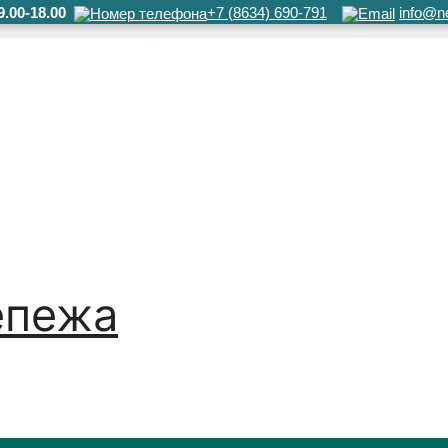
.00-18.00
+7 (8634) 690-791
info@ne
епежа